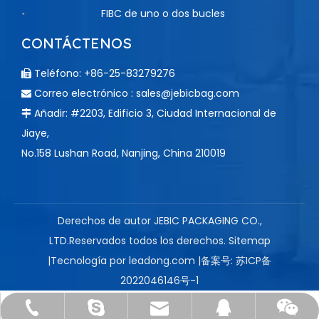
FIBC de uno o dos bucles
CONTÁCTENOS
Teléfono: +86-25-83279276

Correo electrónico :
sales@jebicbag.com

Añadir: #2203, Edificio 3, Ciudad Internacional de

Jiaye,
No.158 Lushan Road, Nanjing, China 210019
Derechos de autor JEBIC PACKAGING CO.,
LTD.Reservados todos los derechos.
Sitemap
|Tecnología por
leadong.com
|备案号:
苏ICP备
2022046146号-1
sales@jebicbag.com
+86-25-83279276
+86-13605163210
Nancy Zou
14652980